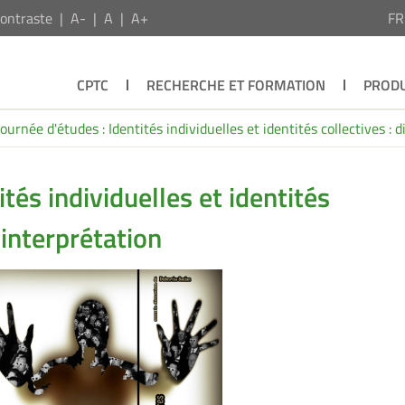
ontraste
A-
A
A+
F
CPTC
RECHERCHE ET FORMATION
PRODU
Journée d'études : Identités individuelles et identités collectives : 
ités individuelles et identités
 interprétation