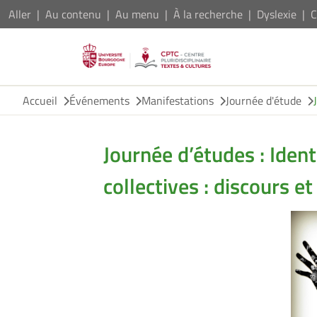
Aller
Au contenu
Au menu
À la recherche
Dyslexie
C
Accueil
Événements
Manifestations
Journée d'étude
Journée d’études : Ident
collectives : discours et