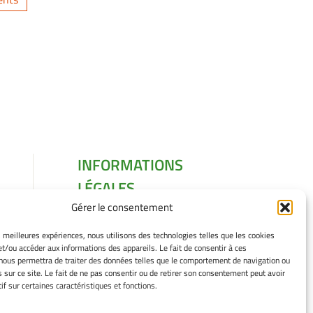
INFORMATIONS
LÉGALES
Gérer le consentement
Mentions légales
Gérer mes cookies
es meilleures expériences, nous utilisons des technologies telles que les cookies
Politique de cookies
et/ou accéder aux informations des appareils. Le fait de consentir à ces
Déclaration de
nous permettra de traiter des données telles que le comportement de navigation ou
s sur ce site. Le fait de ne pas consentir ou de retirer son consentement peut avoir
confidentialité
if sur certaines caractéristiques et fonctions.
Avertissement