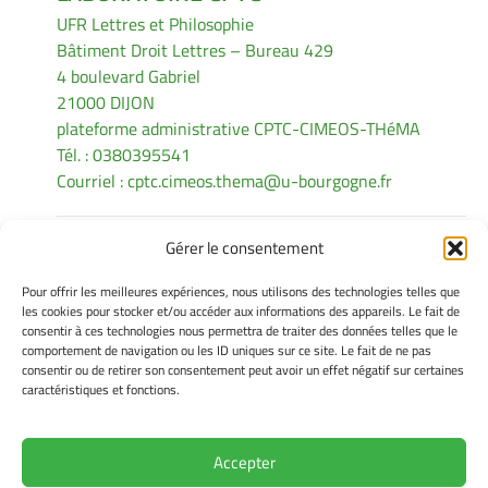
UFR Lettres et Philosophie
Bâtiment Droit Lettres – Bureau 429
4 boulevard Gabriel
21000 DIJON
plateforme administrative CPTC-CIMEOS-THéMA
Tél. : 0380395541
Courriel :
cptc.cimeos.thema@u-bourgogne.fr
Gérer le consentement
INFORMATIONS LÉGALES
Pour offrir les meilleures expériences, nous utilisons des technologies telles que
Mentions légales
les cookies pour stocker et/ou accéder aux informations des appareils. Le fait de
consentir à ces technologies nous permettra de traiter des données telles que le
Gérer mes cookies
comportement de navigation ou les ID uniques sur ce site. Le fait de ne pas
Politique de cookies
consentir ou de retirer son consentement peut avoir un effet négatif sur certaines
Déclaration de confidentialité
caractéristiques et fonctions.
Avertissement
Accepter