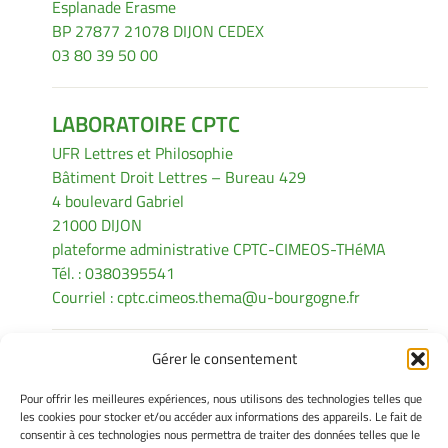
Esplanade Erasme
BP 27877 21078 DIJON CEDEX
03 80 39 50 00
LABORATOIRE CPTC
UFR Lettres et Philosophie
Bâtiment Droit Lettres – Bureau 429
4 boulevard Gabriel
21000 DIJON
plateforme administrative CPTC-CIMEOS-THéMA
Tél. : 0380395541
Courriel :
cptc.cimeos.thema@u-bourgogne.fr
Gérer le consentement
INFORMATIONS LÉGALES
Pour offrir les meilleures expériences, nous utilisons des technologies telles que
Mentions légales
les cookies pour stocker et/ou accéder aux informations des appareils. Le fait de
consentir à ces technologies nous permettra de traiter des données telles que le
Gérer mes cookies