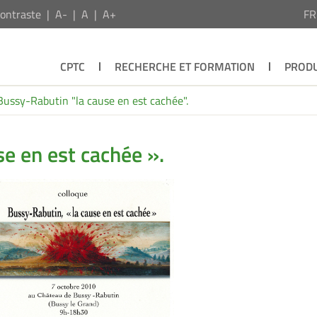
ontraste
A-
A
A+
F
CPTC
RECHERCHE ET FORMATION
PRODU
Bussy-Rabutin "la cause en est cachée".
e en est cachée ».