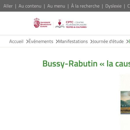
Aller
Au contenu
Au menu
À la recherche
Dyslexie
C
Accueil
Événements
Manifestations
Journée d'étude
Bussy-Rabutin « la caus