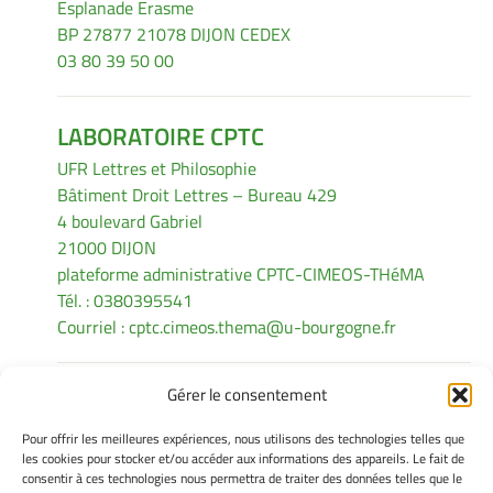
Esplanade Erasme
BP 27877 21078 DIJON CEDEX
03 80 39 50 00
LABORATOIRE CPTC
UFR Lettres et Philosophie
Bâtiment Droit Lettres – Bureau 429
4 boulevard Gabriel
21000 DIJON
plateforme administrative CPTC-CIMEOS-THéMA
Tél. : 0380395541
Courriel :
cptc.cimeos.thema@u-bourgogne.fr
Gérer le consentement
INFORMATIONS LÉGALES
Pour offrir les meilleures expériences, nous utilisons des technologies telles que
Mentions légales
les cookies pour stocker et/ou accéder aux informations des appareils. Le fait de
consentir à ces technologies nous permettra de traiter des données telles que le
Gérer mes cookies